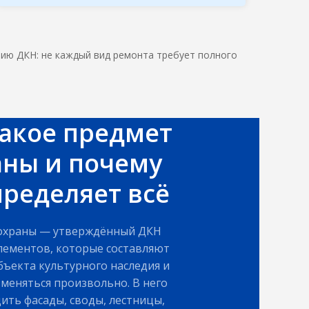
нию ДКН: не каждый вид ремонта требует полного
такое предмет
аны и почему
пределяет всё
охраны — утверждённый ДКН
лементов, которые составляют
бъекта культурного наследия и
зменяться произвольно. В него
ить фасады, своды, лестницы,