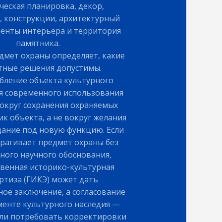
ческая планировка, декор,
 конструкции, архитектурный
менты интерьера и территория
памятника.
мет охраны определяет, какие
тные решения допустимы.
бление объекта культурного
ля современного использования
вокруг сохранения охраняемых
к объекта, а не вокруг желания
дание под новую функцию. Если
трагивает предмет охраны без
ного научного обоснования,
твенная историко-культурная
ртиза (ГИКЭ) может дать
ое заключение, а согласование
енте культурного наследия —
или потребовать корректировки