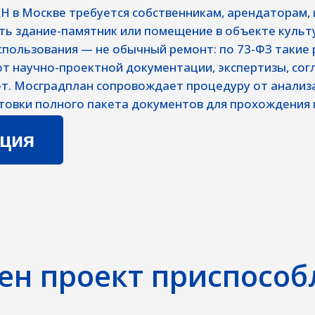
ования — не обычный ремонт: по 73-ФЗ такие работы
чно-проектной документации, экспертизы, согласования в 
сградплан сопровождает процедуру от анализа исходных
полного пакета документов для прохождения каждого этап
Ц
ен проект приспосо