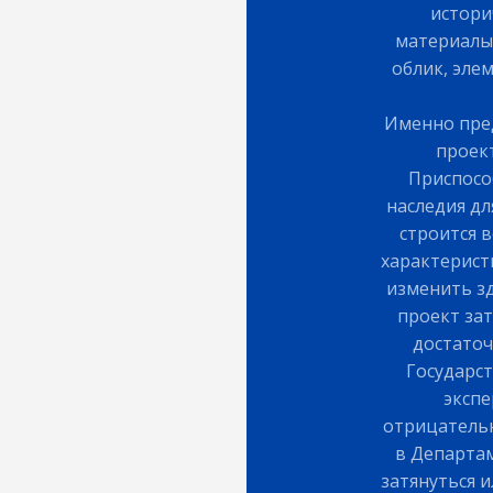
истори
материалы,
облик, эле
Именно пред
проек
Приспосо
наследия д
строится 
характеристи
изменить з
проект за
достаточ
Государс
экспе
отрицательн
в Департам
затянуться 