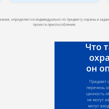
ания, определяется индивидуально по предмету охраны и зада
проекта приспособления.
Что 
охр
он о
Предмет 
перечень э
ценность о
не могут и
могут вход