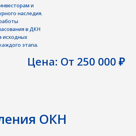
ДКН
а.
ена: От 250 000 ₽
бления ОКН