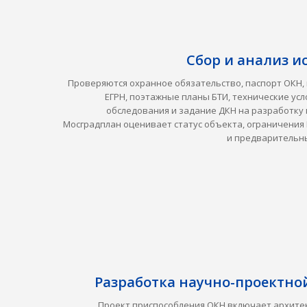
Сбор и анализ 
Проверяются охранное обязательство, паспорт ОКН,
ЕГРН, поэтажные планы БТИ, технические ус
обследования и задание ДКН на разработку
Мосградплан оценивает статус объекта, ограничения 
и предварительны
Разработка научно-проектн
Проект приспособления ОКН включает архите